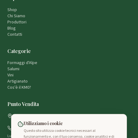
Shop
Chi Siamo
Produttori
Blog
Contatti
Categorie
Formaggi d'Alpe
Salumi
Vini
Artigianato
Cos'è il KM0?
Punto Vendita
Strada di Rodi 16
6772 Rodi Fiesso, Svizzera
Utilizziamo i cookie
+41 79 241 57 63
Questo sito utilizza cookie tecnici necessari al
Lun–Ven: 13:30–17:30
funzionamento e, con il tuo consenso, cookie analitici e di