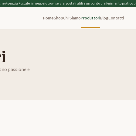
 Agenzia Postale: in negozio trovi servizi postali utili e un punto di riferimento pratico per 
Home
Shop
Chi Siamo
Produttori
Blog
Contatti
i
tono passione e