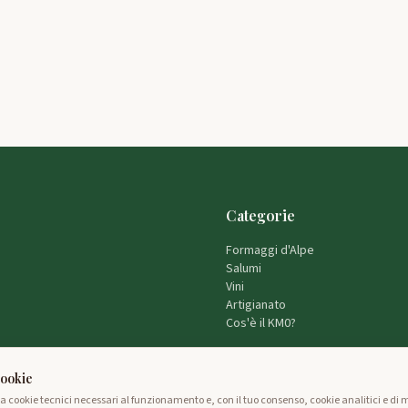
Categorie
Formaggi d'Alpe
Salumi
Vini
Artigianato
Cos'è il KM0?
cookie
za cookie tecnici necessari al funzionamento e, con il tuo consenso, cookie analitici e di 